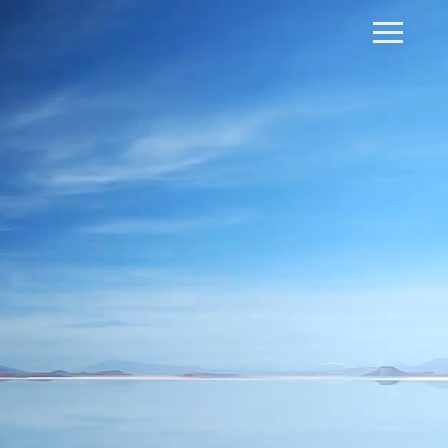
HOME
FF-FILM
PORTFOLIO
REFERENZEN
EXPERTISE
KONTAKT
IMPRESSUM